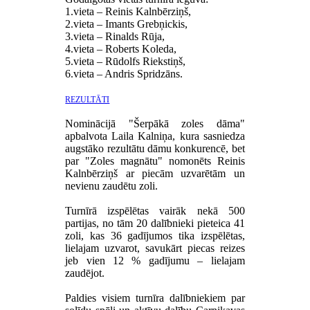
1.vieta – Reinis Kalnbērziņš,
2.vieta – Imants Grebņickis,
3.vieta – Rinalds Rūja,
4.vieta – Roberts Koleda,
5.vieta – Rūdolfs Riekstiņš,
6.vieta – Andris Spridzāns.
REZULTĀTI
Nominācijā "Šerpākā zoles dāma"
apbalvota Laila Kalniņa, kura sasniedza
augstāko rezultātu dāmu konkurencē, bet
par "Zoles magnātu" nomonēts Reinis
Kalnbērziņš ar piecām uzvarētām un
nevienu zaudētu zoli.
Turnīrā izspēlētas vairāk nekā 500
partijas, no tām 20 dalībnieki pieteica 41
zoli, kas 36 gadījumos tika izspēlētas,
lielajam uzvarot, savukārt piecas reizes
jeb vien 12 % gadījumu – lielajam
zaudējot.
Paldies visiem turnīra dalībniekiem par