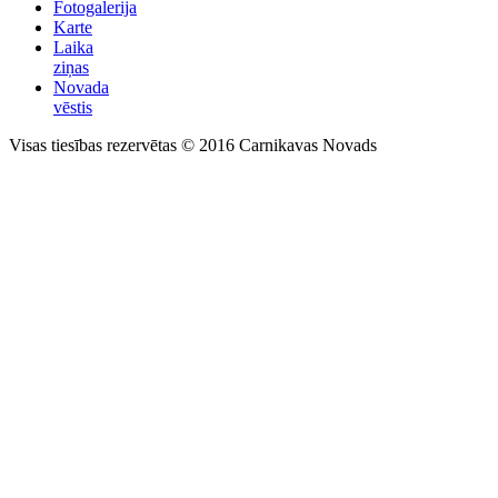
Fotogalerija
Karte
Laika
ziņas
Novada
vēstis
Visas tiesības rezervētas © 2016 Carnikavas Novads