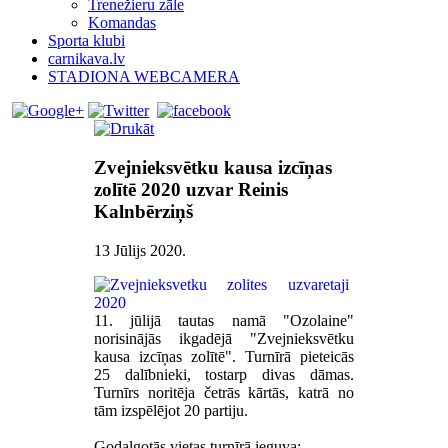
Trenežieru zāle
Komandas
Sporta klubi
carnikava.lv
STADIONA WEBCAMERA
Zvejnieksvētku kausa izcīņas
zolītē 2020 uzvar Reinis
Kalnbērziņš
13 Jūlijs 2020
.
11. jūlijā tautas namā "Ozolaine"
norisinājās ikgadējā "Zvejnieksvētku
kausa izcīņas zolītē". Turnīrā pieteicās
25 dalībnieki, tostarp divas dāmas.
Turnīrs noritēja četrās kārtās, katrā no
tām izspēlējot 20 partiju.
Godalgotās vietas turnīrā ieguva: