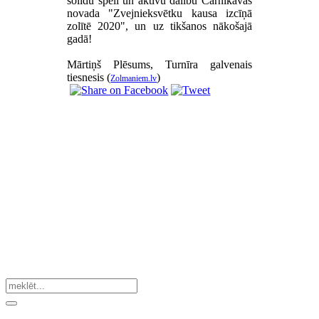
solīdu spēli un aktīvu dalību Carnikavas
novada "Zvejnieksvētku kausa izcīņā
zolītē 2020", un uz tikšanos nākošajā
gadā!
Mārtiņš Plēsums, Turnīra galvenais
tiesnesis (
)
Zolmaniem.lv