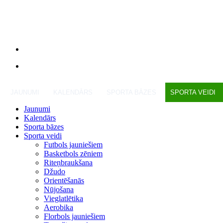
JAUNUMI
KALENDĀRS
SPORTA BĀZES
SPORTA VEIDI
Jaunumi
Kalendārs
Sporta bāzes
Sporta veidi
Futbols jauniešiem
Basketbols zēniem
Riteņbraukšana
Džudo
Orientēšanās
Nūjošana
Vieglatlētika
Aerobika
Florbols jauniešiem