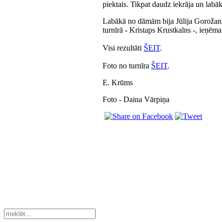
piektais. Tikpat daudz iekrāja un lab
Labākā no dāmām bija Jūlija Gorožankin
turnīrā - Kristaps Krustkalns -, ieņēma
Visi rezultāti
ŠEIT
.
Foto no turnīra
ŠEIT
.
E. Krūms
Foto - Daina Vārpiņa