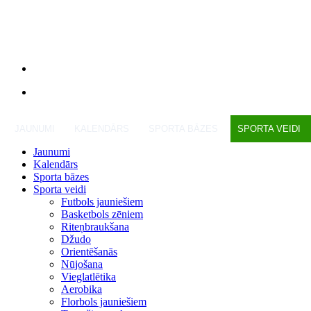
JAUNUMI
KALENDĀRS
SPORTA BĀZES
SPORTA VEIDI
Jaunumi
Kalendārs
Sporta bāzes
Sporta veidi
Futbols jauniešiem
Basketbols zēniem
Riteņbraukšana
Džudo
Orientēšanās
Nūjošana
Vieglatlētika
Aerobika
Florbols jauniešiem