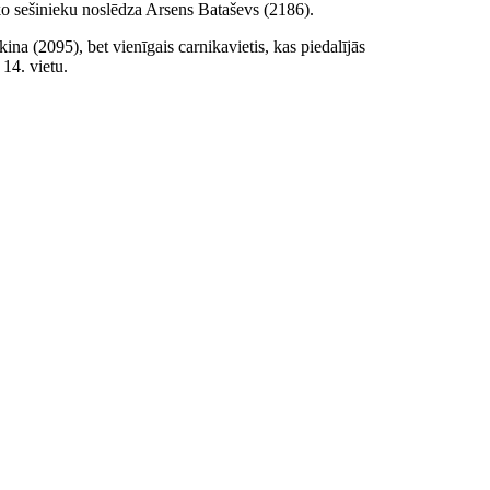
āko sešinieku noslēdza Arsens Bataševs (2186).
a (2095), bet vienīgais carnikavietis, kas piedalījās
 14. vietu.