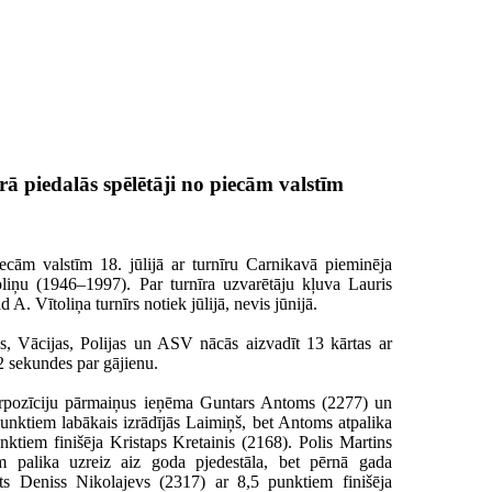
rā piedalās spēlētāji no piecām valstīm
iecām valstīm 18. jūlijā ar turnīru Carnikavā pieminēja
oliņu (1946–1997). Par turnīra uzvarētāju kļuva Lauris
 A. Vītoliņa turnīrs notiek jūlijā, nevis jūnijā.
s, Vācijas, Polijas un ASV nācās aizvadīt 13 kārtas ar
2 sekundes par gājienu.
derpozīciju pārmaiņus ieņēma Guntars Antoms (2277) un
unktiem labākais izrādījās Laimiņš, bet Antoms atpalika
nktiem finišēja Kristaps Kretainis (2168). Polis Martins
 palika uzreiz aiz goda pjedestāla, bet pērnā gada
rīts Deniss Nikolajevs (2317) ar 8,5 punktiem finišēja