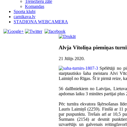
Trenežieru zāle
Komandas
Sporta klubi
carnikava.lv
STADIONA WEBCAMERA
Alvja Vītoliņa piemiņas turnī
21 Jūlijs 2020
.
Spēlētāji no p
starptautisko šaha meistaru Alvi Vīt
Laimiņš no Rīgas. Šī ir pirmā reize, kad
56 dalībniekiem no Latvijas, Lietuva
apdomas laiku 3 minūtes partijai plus 
Pēc turnīra ekvatora šķērsošanas lī
Lauris Laimiņš (2259). Finišā ar 11 p
par puspunktu. Trešais arī ar 10,5 pu
Šurmans (2154) ar desmit punktiem
uzvarētājs un galvenais reitingfavo