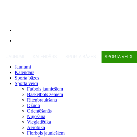
JAUNUMI
KALENDĀRS
SPORTA BĀZES
SPORTA VEIDI
Jaunumi
Kalendārs
Sporta bāzes
Sporta veidi
Futbols jauniešiem
Basketbols zēniem
Riteņbraukšana
Džudo
Orientēšanās
Nūjošana
Vieglatlētika
Aerobika
Florbols jauniešiem