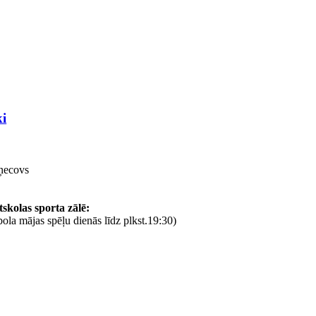
ki
zņecovs
skolas sporta zālē:
bola mājas spēļu dienās līdz plkst.19:30)