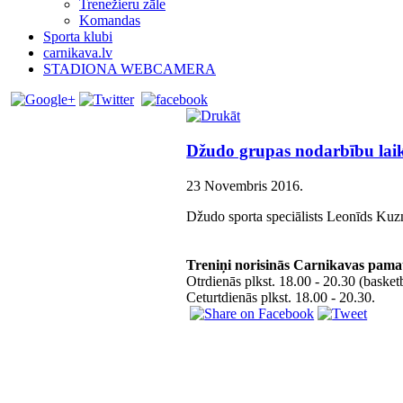
Trenežieru zāle
Komandas
Sporta klubi
carnikava.lv
STADIONA WEBCAMERA
Džudo grupas nodarbību lai
23 Novembris 2016
.
Džudo sporta speciālists Leonīds Ku
Treniņi norisinās Carnikavas pamat
Otrdienās plkst. 18.00 - 20.30 (basket
Ceturtdienās plkst. 18.00 - 20.30.