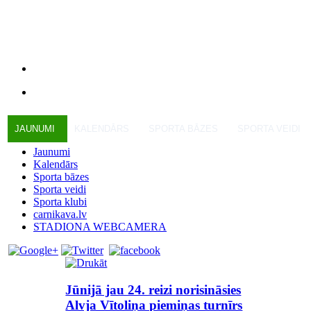
JAUNUMI
KALENDĀRS
SPORTA BĀZES
SPORTA VEIDI
Jaunumi
Kalendārs
Sporta bāzes
Sporta veidi
Sporta klubi
carnikava.lv
STADIONA WEBCAMERA
Jūnijā jau 24. reizi norisināsies
Alvja Vītoliņa piemiņas turnīrs