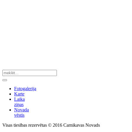
Fotogalerija
Karte
Laika
ziņas
Novada
vēstis
Visas tiesības rezervētas © 2016 Carnikavas Novads