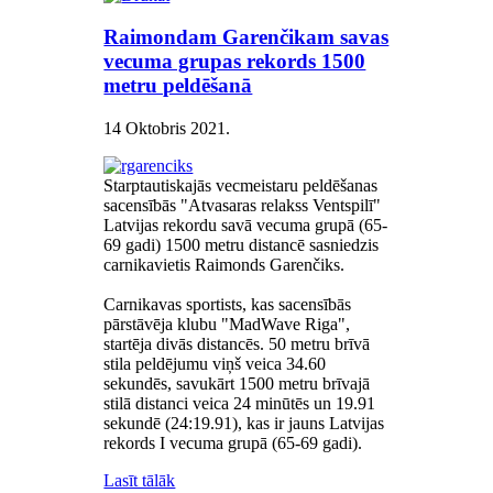
Raimondam Garenčikam savas
vecuma grupas rekords 1500
metru peldēšanā
14 Oktobris 2021
.
Starptautiskajās vecmeistaru peldēšanas
sacensībās "Atvasaras relakss Ventspilī"
Latvijas rekordu savā vecuma grupā (65-
69 gadi) 1500 metru distancē sasniedzis
carnikavietis Raimonds Garenčiks.
Carnikavas sportists, kas sacensībās
pārstāvēja klubu "MadWave Riga",
startēja divās distancēs. 50 metru brīvā
stila peldējumu viņš veica 34.60
sekundēs, savukārt 1500 metru brīvajā
stilā distanci veica 24 minūtēs un 19.91
sekundē (24:19.91), kas ir jauns Latvijas
rekords I vecuma grupā (65-69 gadi).
Lasīt tālāk