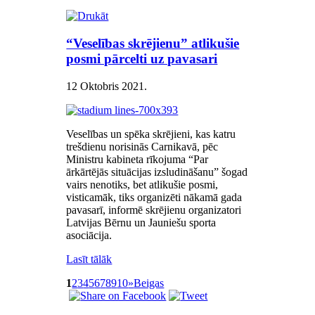
“Veselības skrējienu” atlikušie
posmi pārcelti uz pavasari
12 Oktobris 2021
.
Veselības un spēka skrējieni, kas katru
trešdienu norisinās Carnikavā, pēc
Ministru kabineta rīkojuma “Par
ārkārtējās situācijas izsludināšanu” šogad
vairs nenotiks, bet atlikušie posmi,
visticamāk, tiks organizēti nākamā gada
pavasarī, informē skrējienu organizatori
Latvijas Bērnu un Jauniešu sporta
asociācija.
Lasīt tālāk
1
2
3
4
5
6
7
8
9
10
»
Beigas