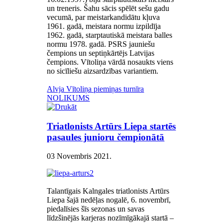
un treneris. Šahu sācis spēlēt sešu gadu
vecumā, par meistarkandidātu kļuva
1961. gadā, meistara normu izpildīja
1962. gadā, starptautiskā meistara balles
normu 1978. gadā. PSRS jauniešu
čempions un septiņkārtējs Latvijas
čempions. Vītoliņa vārdā nosaukts viens
no sicīliešu aizsardzības variantiem.
Alvja Vītoliņa piemiņas turnīra
NOLIKUMS
Triatlonists Artūrs Liepa startēs
pasaules junioru čempionātā
03 Novembris 2021
.
Talantīgais Kalngales triatlonists Artūrs
Liepa šajā nedēļas nogalē, 6. novembrī,
piedalīsies šīs sezonas un savas
līdzšinējās karjeras nozīmīgākajā startā –