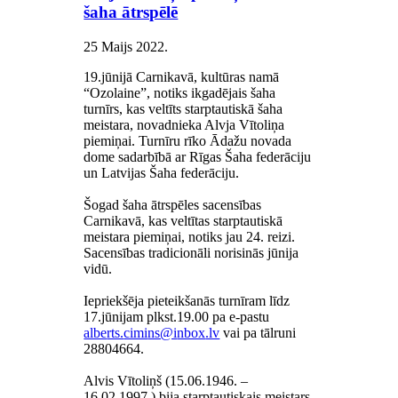
šaha ātrspēlē
25 Maijs 2022
.
19.jūnijā Carnikavā, kultūras namā
“Ozolaine”, notiks ikgadējais šaha
turnīrs, kas veltīts starptautiskā šaha
meistara, novadnieka Alvja Vītoliņa
piemiņai. Turnīru rīko Ādažu novada
dome sadarbībā ar Rīgas Šaha federāciju
un Latvijas Šaha federāciju.
Šogad šaha ātrspēles sacensības
Carnikavā, kas veltītas starptautiskā
meistara piemiņai, notiks jau 24. reizi.
Sacensības tradicionāli norisinās jūnija
vidū.
Iepriekšēja pieteikšanās turnīram līdz
17.jūnijam plkst.19.00 pa e-pastu
vai pa tālruni
28804664.
Alvis Vītoliņš (15.06.1946. –
16.02.1997.) bija starptautiskais meistars