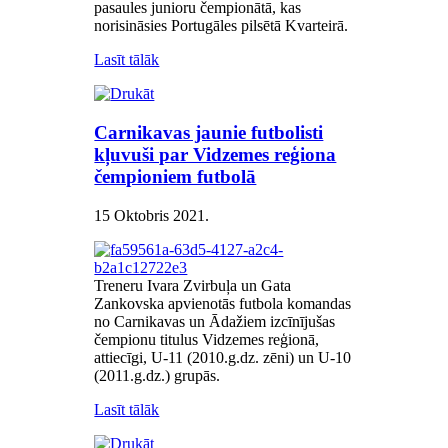
pasaules junioru čempionātā, kas
norisināsies Portugāles pilsētā Kvarteirā.
Lasīt tālāk
Carnikavas jaunie futbolisti
kļuvuši par Vidzemes reģiona
čempioniem futbolā
15 Oktobris 2021
.
Treneru Ivara Zvirbuļa un Gata
Zankovska apvienotās futbola komandas
no Carnikavas un Ādažiem izcīnījušas
čempionu titulus Vidzemes reģionā,
attiecīgi, U-11 (2010.g.dz. zēni) un U-10
(2011.g.dz.) grupās.
Lasīt tālāk