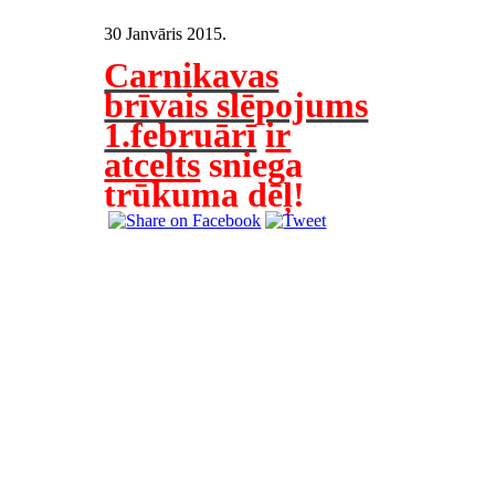
30 Janvāris 2015
.
Carnikavas
brīvais slēpojums
1.februārī
ir
atcelts
sniega
trūkuma dēļ
!