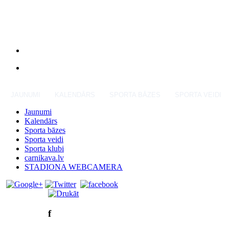
JAUNUMI
KALENDĀRS
SPORTA BĀZES
SPORTA VEIDI
Jaunumi
Kalendārs
Sporta bāzes
Sporta veidi
Sporta klubi
carnikava.lv
STADIONA WEBCAMERA
f