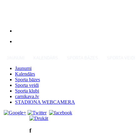
JAUNUMI
KALENDĀRS
SPORTA BĀZES
SPORTA VEIDI
Jaunumi
Kalendārs
Sporta bāzes
Sporta veidi
Sporta klubi
carnikava.lv
STADIONA WEBCAMERA
f