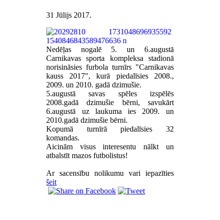
31 Jūlijs 2017
.
Nedēļas nogalē 5. un 6.augustā
Carnikavas sporta kompleksa stadionā
norisināsies furbola turnīrs "Carnikavas
kauss 2017", kurā piedalīsies 2008.,
2009. un 2010. gadā dzimušie.
5.augustā savas spēles izspēlēs
2008.gadā dzimušie bērni, savukārt
6.augustā uz laukuma ies 2009. un
2010.gadā dzimušie bērni.
Kopumā turnīrā piedalīsies 32
komandas.
Aicinām visus interesentu nālkt un
atbalstīt mazos futbolistus!
Ar sacensību nolikumu vari iepazīties
šeit