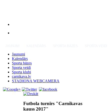
JAUNUMI
KALENDĀRS
SPORTA BĀZES
SPORTA VEIDI
Jaunumi
Kalendārs
Sporta bāzes
Sporta veidi
Sporta klubi
carnikava.lv
STADIONA WEBCAMERA
Futbola turnīrs "Carnikavas
kauss 2017"