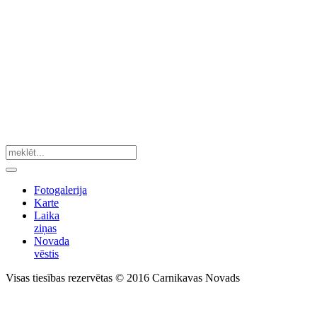
Fotogalerija
Karte
Laika
ziņas
Novada
vēstis
Visas tiesības rezervētas © 2016 Carnikavas Novads