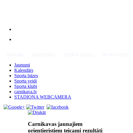
JAUNUMI
KALENDĀRS
SPORTA BĀZES
SPORTA VEIDI
Jaunumi
Kalendārs
Sporta bāzes
Sporta veidi
Sporta klubi
carnikava.lv
STADIONA WEBCAMERA
Carnikavas jaunajiem
orientieristiem teicami rezultāti