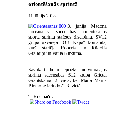
orientēšanās sprintā
11 Jūnijs 2018
.
3. jūnijā Madonā
norisinājās sacensības orientēšanas
sporta sprinta stafetes disciplīnā. SV12
grupā uzvarēja "OK Kāpa" komanda,
kurā startēja Roberts un Rūdolfs
Graudiņi un Paula Ķirkuma.
Savukārt dienu iepriekš individuālajās
sprinta sacensībās S12 grupā Grietai
Grantskalnai 2. vieta, bet Marta Marija
Birzkope ierindojās 3. vietā.
T. Kosmačeva