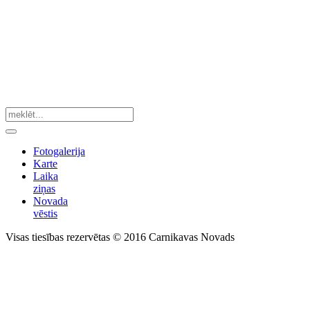
Fotogalerija
Karte
Laika
ziņas
Novada
vēstis
Visas tiesības rezervētas © 2016 Carnikavas Novads