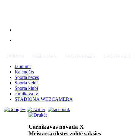
JAUNUMI
KALENDĀRS
SPORTA BĀZES
SPORTA VEIDI
Jaunumi
Kalendārs
Sporta bāzes
Sporta veidi
Sporta klubi
carnikava.lv
STADIONA WEBCAMERA
Carnikavas novada X
Meistarsacīkstes zolītē sāksies