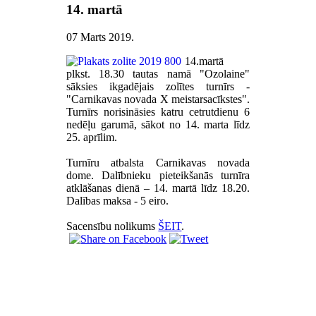
14. martā
07 Marts 2019
.
14.martā
plkst. 18.30 tautas namā "Ozolaine"
sāksies ikgadējais zolītes turnīrs -
"Carnikavas novada X meistarsacīkstes".
Turnīrs norisināsies katru cetrutdienu 6
nedēļu garumā, sākot no 14. marta līdz
25. aprīlim.
Turnīru atbalsta Carnikavas novada
dome. Dalībnieku pieteikšanās turnīra
atklāšanas dienā – 14. martā līdz 18.20.
Dalības maksa - 5 eiro.
Sacensību nolikums
ŠEIT
.