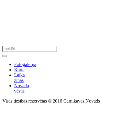
Fotogalerija
Karte
Laika
ziņas
Novada
vēstis
Visas tiesības rezervētas © 2016 Carnikavas Novads