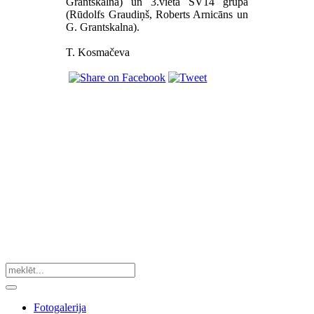
Grantskalna) un 3.vieta SV14 grupā
(Rūdolfs Graudiņš, Roberts Arnicāns un
G. Grantskalna).
T. Kosmačeva
Fotogalerija