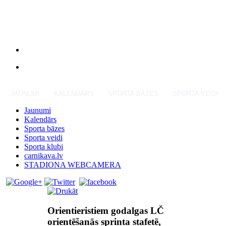
JAUNUMI
KALENDĀRS
SPORTA BĀZES
SPORTA VEIDI
Jaunumi
Kalendārs
Sporta bāzes
Sporta veidi
Sporta klubi
carnikava.lv
STADIONA WEBCAMERA
Orientieristiem godalgas LČ
orientēšanās sprinta stafetē,