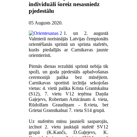
individuāli šoreiz nesasniedz
pjedestālu
05 Augusts 2020
.
1. un 2. augustā
Valmierā norisinājās Latvijas čempionāts
orientēšanās sprintā un sprinta stafetēs,
kurās piedalījās ar Carnikavas jaunie
orientieristi.
Pirmās dienas rezultāti sprintā nebija tik
spoži, un goda pjedestāls apbalvošanas
ceremonijā palika bez mūsējiem.
Carnikavas sportisti izcīnīja sekojošas
vietas: 4. vietā palika Krista Grantskalna
(S12), 7. vietu V12 ieņēma Daņila
Gaļejevs, Robertam Arnicānam 4. vieta,
Rūdolfam Graudiņam - 8.vieta, bet
Grietai Granstkalnai 7. vieta S14 grupā.
Uz stafetēm mūsu jaunieši sasparojās,
izcīnot 2. vietu jauktajā stafetē SV12
grupā (K.Kančs, D.Gaļejevs, K.