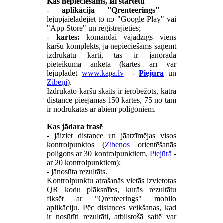
Kas nepieciešams, lai startētu
-
aplikācija "Qrenteerings"
–
lejupjāielādējiet to no "Google Play" vai
"App Store" un reģistrējieties;
-
kartes:
komandai vajadzīgs viens
karšu komplekts, ja nepieciešams saņemt
izdrukātu karti, tas ir jānorāda
pieteikuma anketā (kartes arī var
lejuplādēt
www.kapa.lv
-
Piejūra
un
Zibeņi
).
Izdrukāto karšu skaits ir ierobežots, katrā
distancē pieejamas 150 kartes, 75 no tām
ir nodrukātas ar abiem poligoniem.
Kas jādara trasē
- jāiziet distance un jāatzīmējas visos
kontrolpunktos (
Zibeņos
orientēšanās
poligons ar 30 kontrolpunktiem,
Piejūrā
-
ar 20 kontrolpunktiem);
- jānosūta rezultāts.
Kontrolpunktu atrašanās vietās izvietotas
QR kodu plāksnītes, kurās rezultātu
fiksēt ar "Qrenteerings" mobilo
aplikāciju. Pēc distances veikšanas, kad
ir nosūtīti rezultāti, atbilstošā saitē var