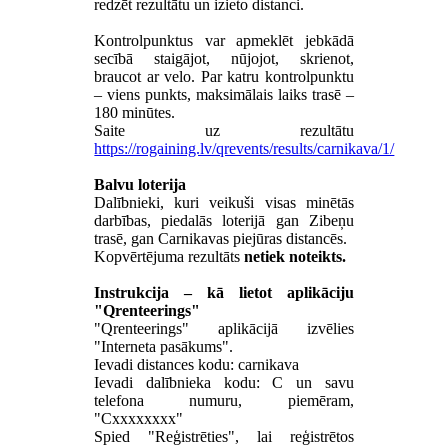
redzēt rezultātu un izieto distanci.
Kontrolpunktus var apmeklēt jebkādā
secībā staigājot, nūjojot, skrienot,
braucot ar velo. Par katru kontrolpunktu
– viens punkts, maksimālais laiks trasē –
180 minūtes.
Saite uz rezultātu
https://rogaining.lv/qrevents/results/carnikava/1/
Balvu loterija
Dalībnieki, kuri veikuši visas minētās
darbības, piedalās loterijā gan Zibeņu
trasē, gan Carnikavas piejūras distancēs.
Kopvērtējuma rezultāts
netiek noteikts.
Instrukcija – kā lietot aplikāciju
"Qrenteerings"
"Qrenteerings" aplikācijā izvēlies
"Interneta pasākums".
Ievadi distances kodu: carnikava
Ievadi dalībnieka kodu: C un savu
telefona numuru, piemēram,
"Cxxxxxxxx"
Spied "Reģistrēties", lai reģistrētos