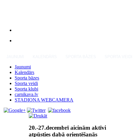
JAUNUMI
KALENDĀRS
SPORTA BĀZES
SPORTA VEIDI
Jaunumi
Kalendārs
Sporta bāzes
Sporta veidi
Sporta klubi
carnikava.lv
STADIONA WEBCAMERA
20.-27.decembrī aicinām aktīvi
atpūsties dabā orientēšanās