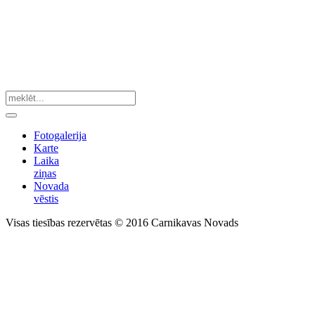
Fotogalerija
Karte
Laika
ziņas
Novada
vēstis
Visas tiesības rezervētas © 2016 Carnikavas Novads