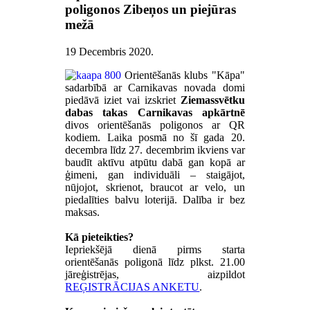
poligonos Zibeņos un piejūras
mežā
19 Decembris 2020
.
Orientēšanās klubs "Kāpa"
sadarbībā ar Carnikavas novada domi
piedāvā iziet vai izskriet
Ziemassvētku
dabas takas Carnikavas apkārtnē
divos orientēšanās poligonos ar QR
kodiem. Laika posmā no šī gada 20.
decembra līdz 27. decembrim ikviens var
baudīt aktīvu atpūtu dabā gan kopā ar
ģimeni, gan individuāli – staigājot,
nūjojot, skrienot, braucot ar velo, un
piedalīties balvu loterijā. Dalība ir bez
maksas.
Kā pieteikties?
Iepriekšējā dienā pirms starta
orientēšanās poligonā līdz plkst. 21.00
jāreģistrējas, aizpildot
REĢISTRĀCIJAS ANKETU
.