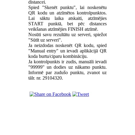
distancei.
Spied "Skenēt punktu", lai noskenētu
QR kodu un atzīmētos kontrolpunktos.
Lai sāktu laika atskaiti, atzīmējies
START punktā, bet pēc distances
veikšanas atzīmējies FINISH atzīmē.
Nosūti savu rezultātu uz serveri, spiežot
"Sūtīt uz serveri".
Ja neizdodas noskenēt QR kodu, spied
"Manual entry" un ievadi aplikācijā QR
koda burtu/ciparu kombināciju.
Ja kontrolpunkts ir zudis, manuāli ievadi
"99999" un dodies uz nākamo punktu.
Informē par zudušo punktu, zvanot uz
tālr. nr. 29104320.