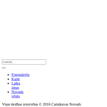
Fotogalerija
Karte
Laika
ziņas
Novada
vēstis
Visas tiesības rezervētas © 2016 Carnikavas Novads