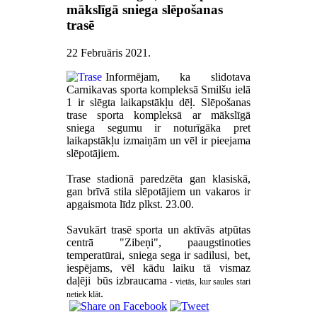
mākslīgā sniega slēpošanas
trasē
22 Februāris 2021
.
Informējam, ka slidotava
Carnikavas sporta kompleksā Smilšu ielā
1 ir slēgta laikapstākļu dēļ. Slēpošanas
trase sporta kompleksā ar mākslīgā
sniega segumu ir noturīgāka pret
laikapstākļu izmaiņām un vēl ir pieejama
slēpotājiem.
Trase stadionā paredzēta gan klasiskā,
gan brīvā stila slēpotājiem un vakaros ir
apgaismota līdz plkst. 23.00.
Savukārt trasē sporta un aktīvās atpūtas
centrā "Zibeņi", paaugstinoties
temperatūrai, sniega sega ir sadilusi, bet,
iespējams, vēl kādu laiku tā vismaz
daļēji būs izbraucama
- vietās, kur saules stari
.
netiek klāt