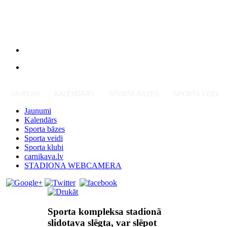
JAUNUMI
KALENDĀRS
SPORTA BĀZES
SPORTA VEIDI
Jaunumi
Kalendārs
Sporta bāzes
Sporta veidi
Sporta klubi
carnikava.lv
STADIONA WEBCAMERA
Sporta kompleksa stadionā
slidotava slēgta, var slēpot