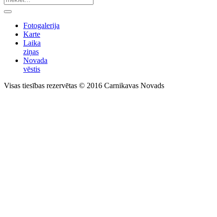
Fotogalerija
Karte
Laika
ziņas
Novada
vēstis
Visas tiesības rezervētas © 2016 Carnikavas Novads