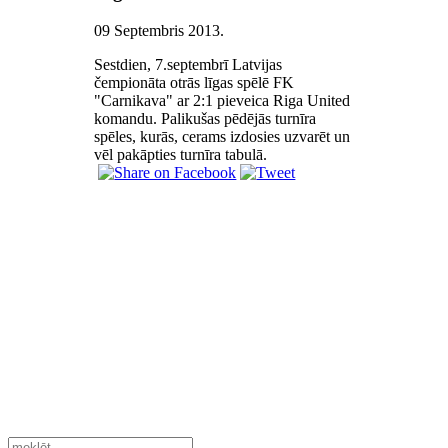
09 Septembris 2013
.
Sestdien, 7.septembrī Latvijas
čempionāta otrās līgas spēlē FK
"Carnikava" ar 2:1 pieveica Riga United
komandu. Palikušas pēdējās turnīra
spēles, kurās, cerams izdosies uzvarēt un
vēl pakāpties turnīra tabulā.