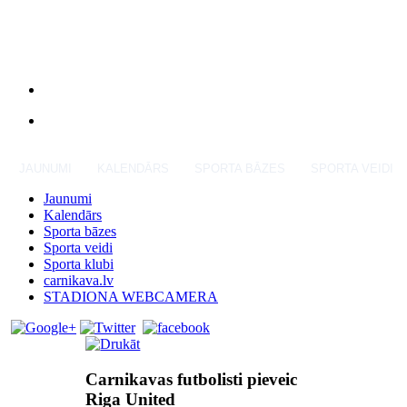
JAUNUMI
KALENDĀRS
SPORTA BĀZES
SPORTA VEIDI
Jaunumi
Kalendārs
Sporta bāzes
Sporta veidi
Sporta klubi
carnikava.lv
STADIONA WEBCAMERA
Carnikavas futbolisti pieveic
Riga United