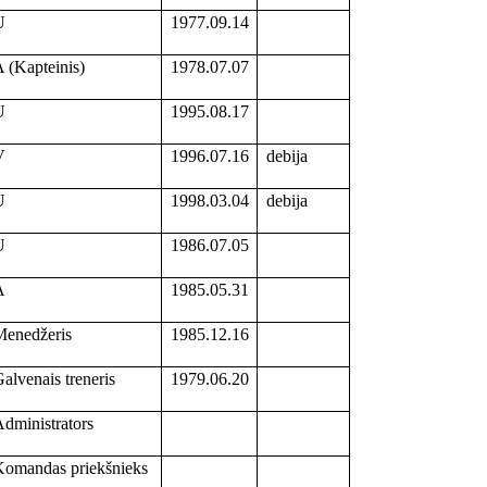
U
1977.09.14
 (Kapteinis)
1978.07.07
U
1995.08.17
V
1996.07.16
debija
U
1998.03.04
debija
U
1986.07.05
A
1985.05.31
enedžeris
1985.12.16
alvenais treneris
1979.06.20
dministrators
omandas priekšnieks