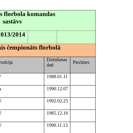
s florbola komandas
sastāvs
2013/2014
ais čempionāts florbolā
Dzimšanas
ozīcija
Piezīmes
dati
V
1988.01.11
A
1990.12.07
U
1992.02.25
U
1985.12.16
U
1990.11.13