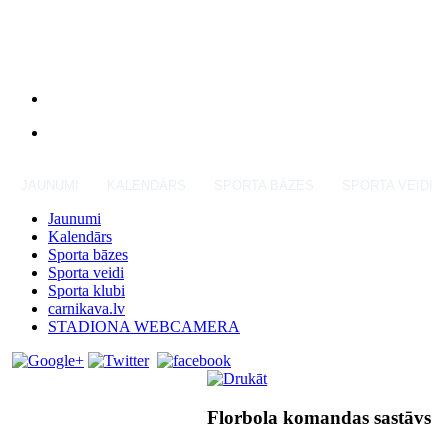
JAUNUMI
KALENDĀRS
SPORTA BĀZES
SPORTA VEIDI
Jaunumi
Kalendārs
Sporta bāzes
Sporta veidi
Sporta klubi
carnikava.lv
STADIONA WEBCAMERA
Florbola komandas sastāvs