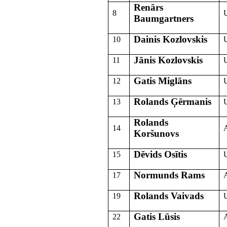
Renārs
8
Baumgartners
Dainis Kozlovskis
10
Jānis Kozlovskis
11
Gatis Miglāns
12
Rolands Ģērmanis
13
Rolands
14
Koršunovs
Dēvids Osītis
15
Normunds Rams
17
Rolands Vaivads
19
Gatis Lūsis
22