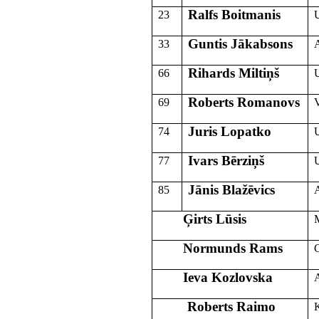
Ralfs Boitmanis
23
Guntis Jākabsons
33
A
Rihards Miltiņš
66
Roberts Romanovs
69
Juris Lopatko
74
Ivars Bērziņš
77
Jānis Blažēvics
85
Ģirts Lūsis
M
Normunds Rams
G
Ieva Kozlovska
A
Roberts Raimo
K