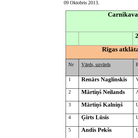
09 Oktobris 2013
.
Carnikava
Rīgas atklāt
Nr
Vārds, uzvārds
P
Renārs Naglinskis
1
Mārtiņš Neilands
2
Mārtiņš Kalniņš
3
Ģirts Lūsis
4
Andis Pekšs
5