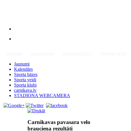
JAUNUMI
KALENDĀRS
SPORTA BĀZES
SPORTA VEIDI
Jaunumi
Kalendārs
Sporta bāzes
Sporta veidi
Sporta klubi
carnikava.lv
STADIONA WEBCAMERA
Carnikavas pavasara velo
brauciena rezultāti