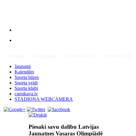
JAUNUMI
KALENDĀRS
SPORTA BĀZES
SPORTA VEIDI
Jaunumi
Kalendārs
Sporta bāzes
Sporta veidi
Sporta klubi
carnikava.lv
STADIONA WEBCAMERA
Piesaki savu dalību Latvijas
Jaunatnes Vasaras Olimpiādē