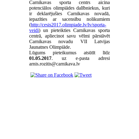
Carnikavas sporta centrs aicina
potenciālos olimpiādes dalībniekus, kuri
ir deklarējušies Carnikavas novadā,
iepazīties ar sacensību nolikumiem
(
http://cesis2017.olimpiade.lv/lv/sporta-
veidi
) un pieteikties Carnikavas sporta
centrā, apliecinot savu vēlmi pārstāvēt
Carnikavas novadu VII Latvijas
Jaunatnes Olimpiāde.
Lūgums pieteikumus atsūtīt līdz
01.05.2017
. uz e-pasta adresi