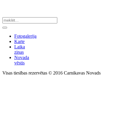
Fotogalerija
Karte
Laika
ziņas
Novada
vēstis
Visas tiesības rezervētas © 2016 Carnikavas Novads