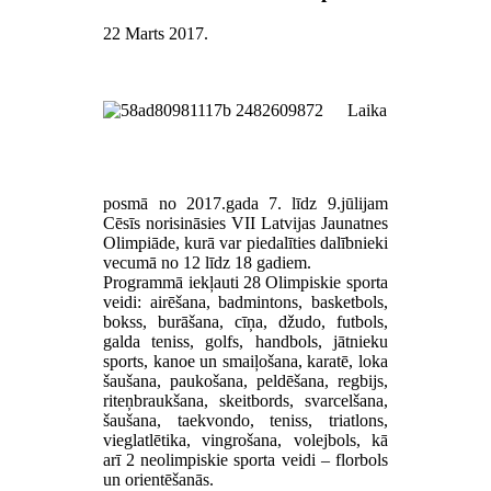
22 Marts 2017
.
Laika
posmā no 2017.gada 7. līdz 9.jūlijam
Cēsīs norisināsies VII Latvijas Jaunatnes
Olimpiāde, kurā var piedalīties dalībnieki
vecumā no 12 līdz 18 gadiem.
Programmā iekļauti 28 Olimpiskie sporta
veidi: airēšana, badmintons, basketbols,
bokss, burāšana, cīņa, džudo, futbols,
galda teniss, golfs, handbols, jātnieku
sports, kanoe un smaiļošana, karatē, loka
šaušana, paukošana, peldēšana, regbijs,
riteņbraukšana, skeitbords, svarcelšana,
šaušana, taekvondo, teniss, triatlons,
vieglatlētika, vingrošana, volejbols, kā
arī 2 neolimpiskie sporta veidi – florbols
un orientēšanās.