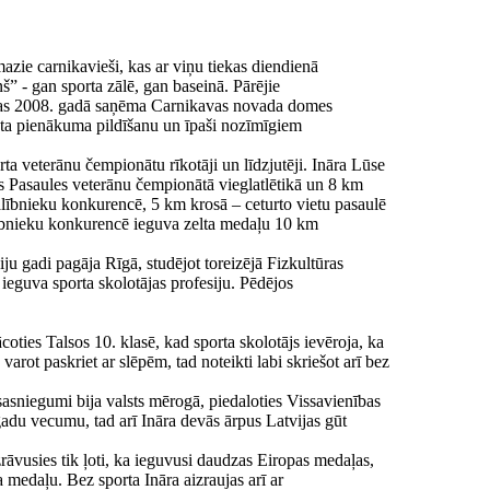
azie carnikavieši, kas ar viņu tiekas diendienā
ņš” - gan sporta zālē, gan baseinā. Pārējie
, kas 2008. gadā saņēma Carnikavas novada domes
ta pienākuma pildīšanu un īpaši nozīmīgiem
rta veterānu čempionātu rīkotāji un līdzjutēji. Ināra Lūse
jās Pasaules veterānu čempionātā vieglatlētikā un 8 km
dalībnieku konkurencē, 5 km krosā – ceturto vietu pasaulē
lībnieku konkurencē ieguva zelta medaļu 10 km
iju gadi pagāja Rīgā, studējot toreizējā Fizkultūras
 ieguva sporta skolotājas profesiju. Pēdējos
oties Talsos 10. klasē, kad sporta skolotājs ievēroja, ka
 varot paskriet ar slēpēm, tad noteikti labi skriešot arī bez
 sasniegumi bija valsts mērogā, piedaloties Vissavienības
gadu vecumu, tad arī Ināra devās ārpus Latvijas gūt
izrāvusies tik ļoti, ka ieguvusi daudzas Eiropas medaļas,
 medaļu. Bez sporta Ināra aizraujas arī ar