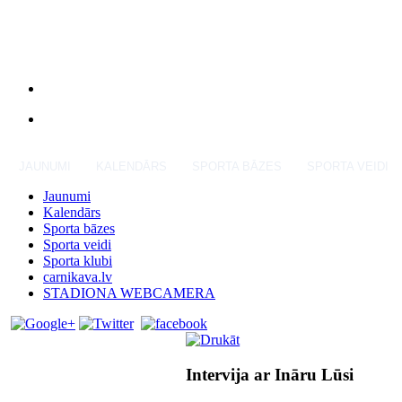
JAUNUMI
KALENDĀRS
SPORTA BĀZES
SPORTA VEIDI
Jaunumi
Kalendārs
Sporta bāzes
Sporta veidi
Sporta klubi
carnikava.lv
STADIONA WEBCAMERA
Intervija ar Ināru Lūsi