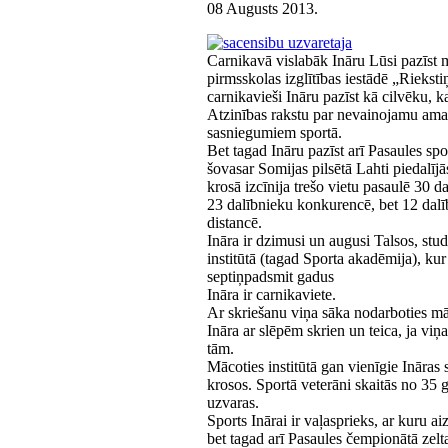
08 Augusts 2013
.
Carnikavā vislabāk Ināru Lūsi pazīst m
pirmsskolas izglītības iestādē „Rieksti
carnikavieši Ināru pazīst kā cilvēku
Atzinības rakstu par nevainojamu ama
sasniegumiem sportā.
Bet tagad Ināru pazīst arī Pasaules spo
šovasar Somijas pilsētā Lahti piedalī
krosā izcīnija trešo vietu pasaulē 30 
23 dalībnieku konkurencē, bet 12 da
distancē.
Ināra ir dzimusi un augusi Talsos, stud
institūtā (tagad Sporta akadēmija), kur
septiņpadsmit gadus
Ināra ir carnikaviete.
Ar skriešanu viņa sāka nodarboties māc
Ināra ar slēpēm skrien un teica, ja viņa
tām.
Mācoties institūtā gan vienīgie Ināras
krosos. Sportā veterāni skaitās no 35 
uzvaras.
Sports Inārai ir vaļasprieks, ar kuru a
bet tagad arī Pasaules čempionātā zelta