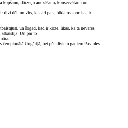
rza kopšanu, dārzeņu audzēšanu, konservēšanu un
 ir divi dēli un vīrs, kas arī pats, būdams sportists, ir
balstījusi, un šogad, kad ir krīze, likās, ka tā nevarēs
 atbalstīja. Un par to
Ināra.
as čempionātā Ungārijā, bet pēc diviem gadiem Pasaules