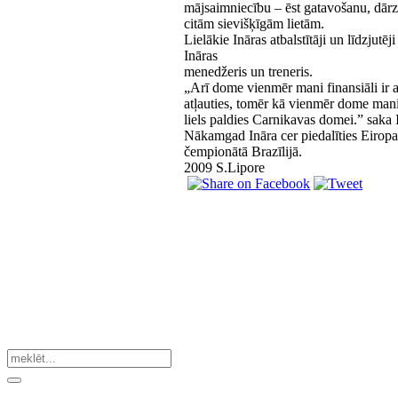
mājsaimniecību – ēst gatavošanu, dā
citām sievišķīgām lietām.
Lielākie Ināras atbalstītāji un līdzjutēji
Ināras
menedžeris un treneris.
„Arī dome vienmēr mani finansiāli ir at
atļauties, tomēr kā vienmēr dome mani
liels paldies Carnikavas domei.” saka 
Nākamgad Ināra cer piedalīties Eirop
čempionātā Brazīlijā.
2009 S.Lipore