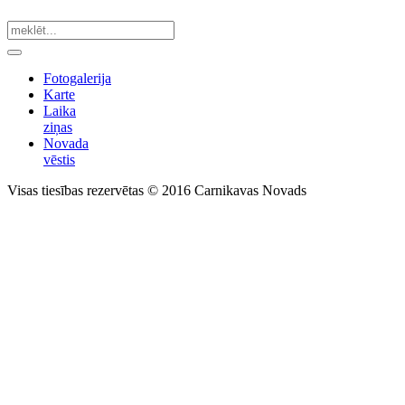
Fotogalerija
Karte
Laika
ziņas
Novada
vēstis
Visas tiesības rezervētas © 2016 Carnikavas Novads