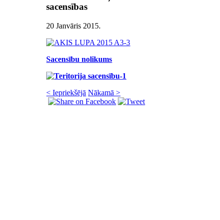
sacensības
20 Janvāris 2015
.
Sacensību nolikums
< Iepriekšējā
Nākamā >