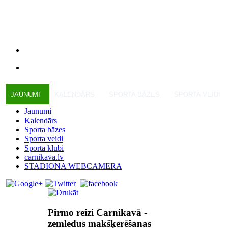
JAUNUMI
KALENDĀRS
SPORTA BĀZES
SPORTA VEIDI
Jaunumi
Kalendārs
Sporta bāzes
Sporta veidi
Sporta klubi
carnikava.lv
STADIONA WEBCAMERA
Pirmo reizi Carnikavā -
zemledus makšķerēšanas