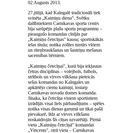
02 Augusts 2013
.
27.jūlijā, kad Kalngalē tradicionāli tiek
svinēta „Kaimiņu diena". Svētku
dalībniekiem Carnikavas sporta centrs
bija sarūpējis plašu sporta programmu –
pieaugušo komandas cīnījās par
„Kaimiņu četrcīņas" kausu; sportiskākās
ielas titulu; notika zolītes turnīrs vīriem
un riteņbraukšanas un šautriņu mešanas
sacensības bērniem.
„Kaimiņu četrcīņai", kurā bija iekļautas
četras disciplīnas – volejbols, futbols,
strītbols un virves vilkšana pieteicās
sešas komandas no Kalngales un
apkārtējo ciemu kaimiņi, tostarp
Carnikavas novada domes komanda.
Jāsaka, ka četrcīņa visiem sportistiem
izrādījās visai liels pārbaudījums – spēles
notika visas dienas garumā un tikai pašā
pievakarē, līdz ar virves vilkšanu
noskaidrojās šīs cīņas uzvarētāji. Pirmā
vieta „Kaimiņu četrcīņā" komandai
„Vincents", otrā vieta – Carnikavas