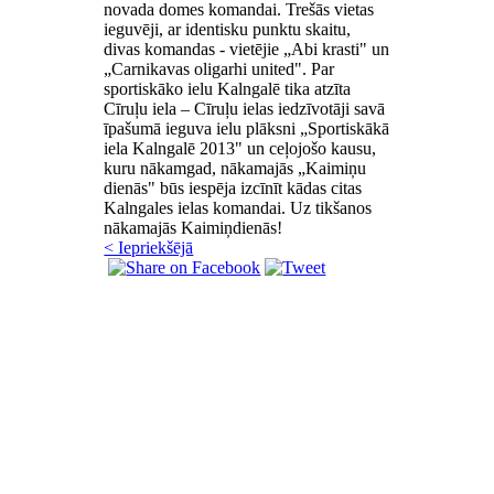
novada domes komandai. Trešās vietas
ieguvēji, ar identisku punktu skaitu,
divas komandas - vietējie „Abi krasti" un
„Carnikavas oligarhi united". Par
sportiskāko ielu Kalngalē tika atzīta
Cīruļu iela – Cīruļu ielas iedzīvotāji savā
īpašumā ieguva ielu plāksni „Sportiskākā
iela Kalngalē 2013" un ceļojošo kausu,
kuru nākamgad, nākamajās „Kaimiņu
dienās" būs iespēja izcīnīt kādas citas
Kalngales ielas komandai. Uz tikšanos
nākamajās Kaimiņdienās!
< Iepriekšējā