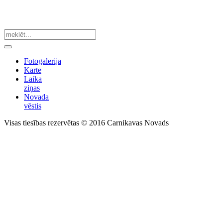
Fotogalerija
Karte
Laika
ziņas
Novada
vēstis
Visas tiesības rezervētas © 2016 Carnikavas Novads