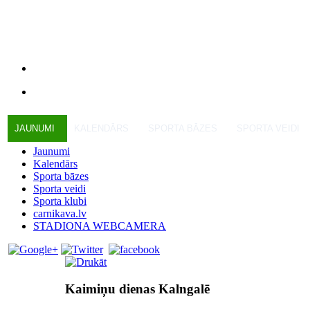
JAUNUMI
KALENDĀRS
SPORTA BĀZES
SPORTA VEIDI
Jaunumi
Kalendārs
Sporta bāzes
Sporta veidi
Sporta klubi
carnikava.lv
STADIONA WEBCAMERA
Kaimiņu dienas Kalngalē