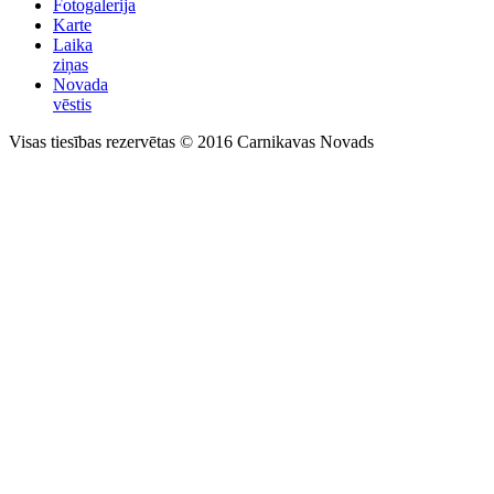
Fotogalerija
Karte
Laika
ziņas
Novada
vēstis
Visas tiesības rezervētas © 2016 Carnikavas Novads