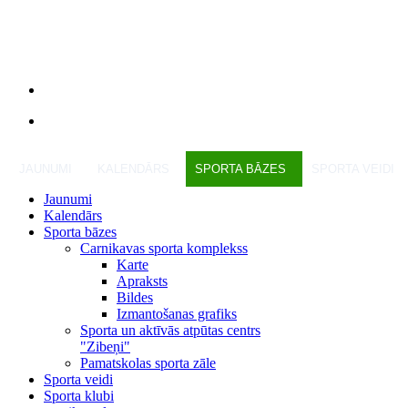
JAUNUMI
KALENDĀRS
SPORTA BĀZES
SPORTA VEIDI
Jaunumi
Kalendārs
Sporta bāzes
Carnikavas sporta komplekss
Karte
Apraksts
Bildes
Izmantošanas grafiks
Sporta un aktīvās atpūtas centrs
"Zibeņi"
Pamatskolas sporta zāle
Sporta veidi
Sporta klubi