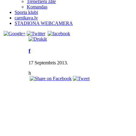
Trenežieru zāle
Komandas
Sporta klubi
carnikava.lv
STADIONA WEBCAMERA
f
17 Septembris 2013
.
h