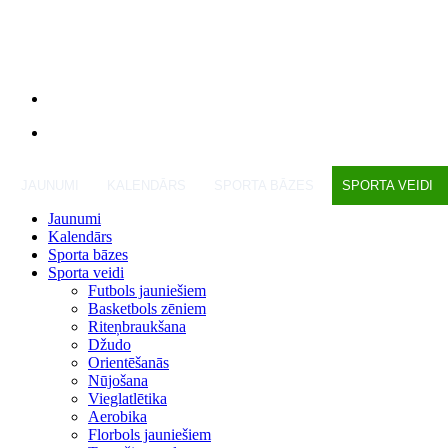
JAUNUMI
KALENDĀRS
SPORTA BĀZES
SPORTA VEIDI
Jaunumi
Kalendārs
Sporta bāzes
Sporta veidi
Futbols jauniešiem
Basketbols zēniem
Riteņbraukšana
Džudo
Orientēšanās
Nūjošana
Vieglatlētika
Aerobika
Florbols jauniešiem