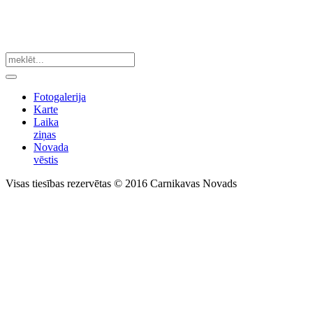
Fotogalerija
Karte
Laika
ziņas
Novada
vēstis
Visas tiesības rezervētas © 2016 Carnikavas Novads