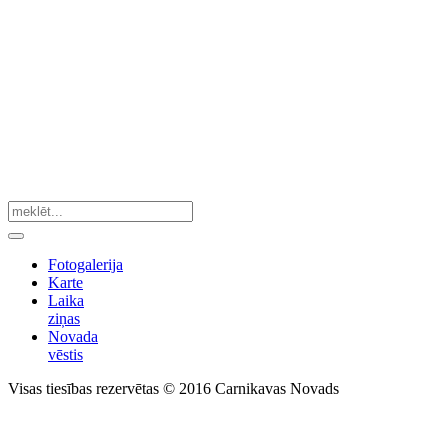
Fotogalerija
Karte
Laika
ziņas
Novada
vēstis
Visas tiesības rezervētas © 2016 Carnikavas Novads