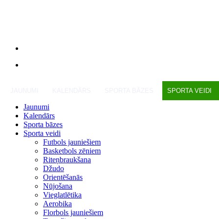
JAUNUMI
KALENDĀRS
SPORTA BĀZES
SPORTA VEIDI
Jaunumi
Kalendārs
Sporta bāzes
Sporta veidi
Futbols jauniešiem
Basketbols zēniem
Riteņbraukšana
Džudo
Orientēšanās
Nūjošana
Vieglatlētika
Aerobika
Florbols jauniešiem