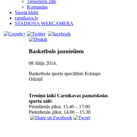
Trenežieru zāle
Komandas
Sporta klubi
carnikava.lv
STADIONA WEBCAMERA
Basketbols jauniešiem
08 Jūlijs 2014
.
Basketbola sporta speciālists Kristaps
Odziņš
Treniņu laiki Carnikavas pamatskolas
sporta zālē:
Pirmdienās plkst. 15.40 – 17.00
Piektdienās plkst. 14.00 – 15.30