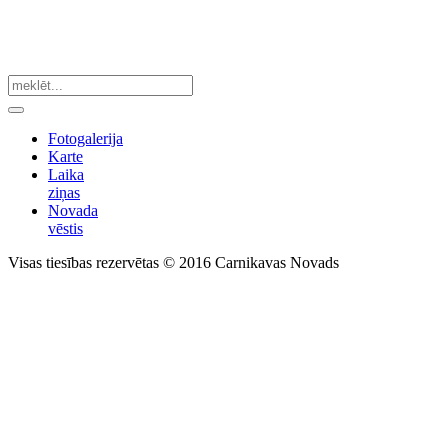
Fotogalerija
Karte
Laika
ziņas
Novada
vēstis
Visas tiesības rezervētas © 2016 Carnikavas Novads