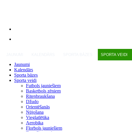
JAUNUMI
KALENDĀRS
SPORTA BĀZES
SPORTA VEIDI
Jaunumi
Kalendārs
Sporta bāzes
Sporta veidi
Futbols jauniešiem
Basketbols zēniem
Riteņbraukšana
Džudo
Orientēšanās
Nūjošana
Vieglatlētika
Aerobika
Florbols jauniešiem