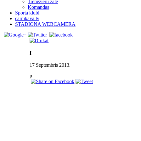
Trenežieru zāle
Komandas
Sporta klubi
carnikava.lv
STADIONA WEBCAMERA
f
17 Septembris 2013
.
p