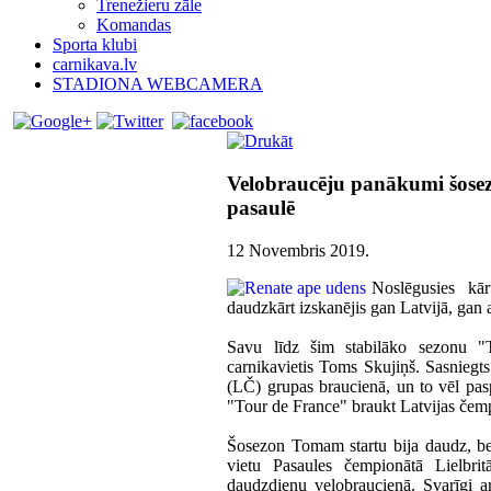
Trenežieru zāle
Komandas
Sporta klubi
carnikava.lv
STADIONA WEBCAMERA
Velobraucēju panākumi šosez
pasaulē
12 Novembris 2019
.
Noslēgusies kār
daudzkārt izskanējis gan Latvijā, gan 
Savu līdz šim stabilāko sezonu "
carnikavietis Toms Skujiņš. Sasniegt
(LČ) grupas braucienā, un to vēl pasp
"Tour de France" braukt Latvijas čem
Šosezon Tomam startu bija daudz, be
vietu Pasaules čempionātā Lielbrit
daudzdienu velobraucienā. Svarīgi ar