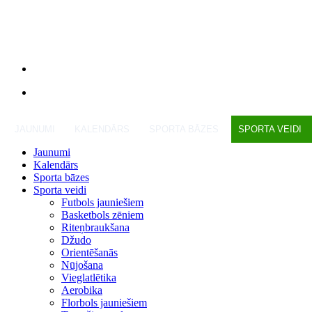
JAUNUMI
KALENDĀRS
SPORTA BĀZES
SPORTA VEIDI
Jaunumi
Kalendārs
Sporta bāzes
Sporta veidi
Futbols jauniešiem
Basketbols zēniem
Riteņbraukšana
Džudo
Orientēšanās
Nūjošana
Vieglatlētika
Aerobika
Florbols jauniešiem