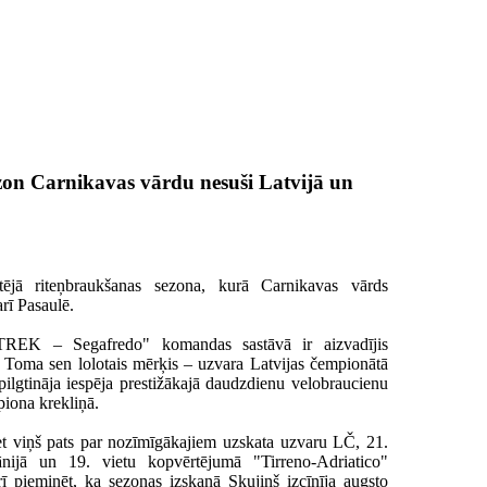
on Carnikavas vārdu nesuši Latvijā un
tējā riteņbraukšanas sezona, kurā Carnikavas vārds
arī Pasaulē.
TREK – Segafredo" komandas sastāvā ir aizvadījis
s Toma sen lolotais mērķis – uzvara Latvijas čempionātā
ilgtināja iespēja prestižākajā daudzdienu velobraucienu
piona krekliņā.
t viņš pats par nozīmīgākajiem uzskata uzvaru LČ, 21.
ānijā un 19. vietu kopvērtējumā "Tirreno-Adriatico"
ī pieminēt, ka sezonas izskaņā Skujiņš izcīnīja augsto