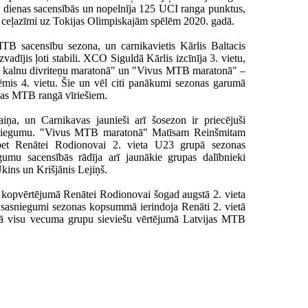
as dienas sacensībās un nopelnīja 125 UCI ranga punktus,
ru ceļazīmi uz Tokijas Olimpiskajām spēlēm 2020. gadā.
MTB sacensību sezona, un carnikavietis Kārlis Baltacis
zvadījis ļoti stabili. XCO Siguldā Kārlis izcīnīja 3. vietu,
 kalnu divriteņu maratonā" un "Vivus MTB maratonā" –
ēmis 4. vietu. Šie un vēl citi panākumi sezonas garumā
ijas MTB rangā vīriešiem.
iņa, un Carnikavas jaunieši arī šosezon ir priecējuši
vu sniegumu. "Vivus MTB maratonā" Matīsam Reinšmitam
 bet Renātei Rodionovai 2. vieta U23 grupā sezonas
umu sacensībās rādīja arī jaunākie grupas dalībnieki
kins un Krišjānis Lejiņš.
kopvērtējumā Renātei Rodionovai šogad augstā 2. vieta
i sasniegumi sezonas kopsummā ierindoja Renāti 2. vietā
etā visu vecuma grupu sieviešu vērtējumā Latvijas MTB