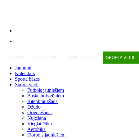
JAUNUMI
KALENDĀRS
SPORTA BĀZES
SPORTA VEIDI
Jaunumi
Kalendārs
Sporta bāzes
Sporta veidi
Futbols jauniešiem
Basketbols zēniem
Riteņbraukšana
Džudo
Orientēšanās
Nūjošana
Vieglatlētika
Aerobika
Florbols jauniešiem