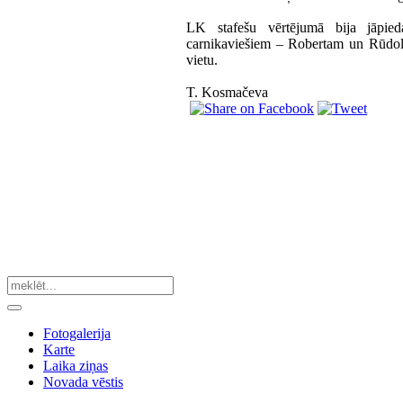
LK stafešu vērtējumā bija jāpied
carnikaviešiem – Robertam un Rūdolf
vietu.
T. Kosmačeva
Fotogalerija
Karte
Laika ziņas
Novada vēstis