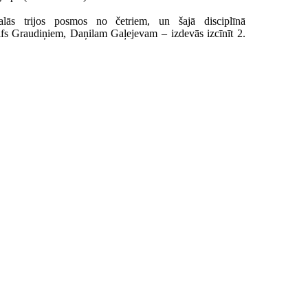
alās trijos posmos no četriem, un šajā disciplīnā
s Graudiņiem, Daņilam Gaļejevam – izdevās izcīnīt 2.