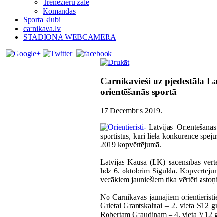
Trenežieru zāle
Komandas
Sporta klubi
carnikava.lv
STADIONA WEBCAMERA
Carnikavieši uz pjedestāla L
orientēšanās sportā
17 Decembris 2019
.
Latvijas Orientēšanā
sportistus, kuri lielā konkurencē spēj
2019 kopvērtējumā.
Latvijas Kausa (LK) sacensībās vērt
līdz 6. oktobrim Siguldā. Kopvērtēj
vecākiem jauniešiem tika vērtēti astoņi 
No Carnikavas jaunajiem orientieristi
Grietai Grantskalnai – 2. vieta S12 
Robertam Graudiņam – 4. vieta V12 gr