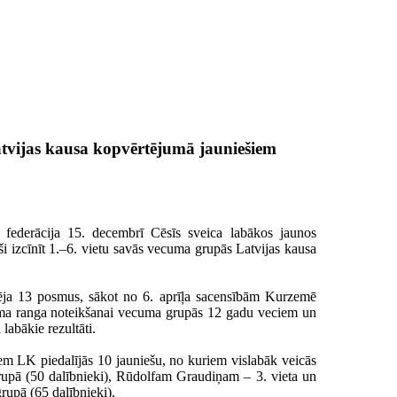
atvijas kausa kopvērtējumā jauniešiem
s federācija 15. decembrī Cēsīs sveica labākos jaunos
uši izcīnīt 1.–6. vietu savās vecuma grupās Latvijas kausa
ēja 13 posmus, sākot no 6. aprīļa sacensībām Kurzemē
uma ranga noteikšanai vecuma grupās 12 gadu veciem un
labākie rezultāti.
em LK piedalījās 10 jauniešu, no kuriem vislabāk veicās
grupā (50 dalībnieki), Rūdolfam Graudiņam – 3. vieta un
upā (65 dalībnieki).