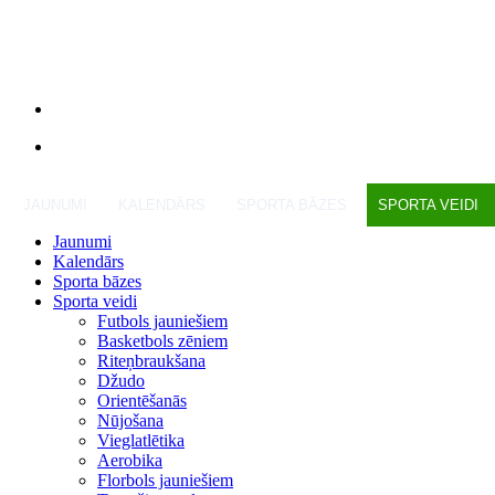
JAUNUMI
KALENDĀRS
SPORTA BĀZES
SPORTA VEIDI
Jaunumi
Kalendārs
Sporta bāzes
Sporta veidi
Futbols jauniešiem
Basketbols zēniem
Riteņbraukšana
Džudo
Orientēšanās
Nūjošana
Vieglatlētika
Aerobika
Florbols jauniešiem