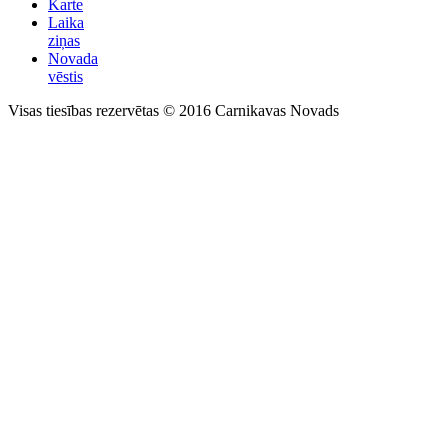
Karte
Laika
ziņas
Novada
vēstis
Visas tiesības rezervētas © 2016 Carnikavas Novads