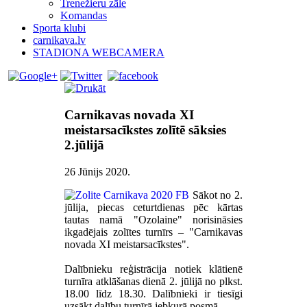
Trenežieru zāle
Komandas
Sporta klubi
carnikava.lv
STADIONA WEBCAMERA
Carnikavas novada XI
meistarsacīkstes zolītē sāksies
2.jūlijā
26 Jūnijs 2020
.
Sākot no 2.
jūlija, piecas ceturtdienas pēc kārtas
tautas namā "Ozolaine" norisināsies
ikgadējais zolītes turnīrs – "Carnikavas
novada XI meistarsacīkstes".
Dalībnieku reģistrācija notiek klātienē
turnīra atklāšanas dienā 2. jūlijā no plkst.
18.00 līdz 18.30. Dalībnieki ir tiesīgi
uzsākt dalību turnīrā jebkurā posmā.