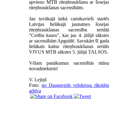
apvieno MTB riteņbraukšanu ar šosejas
riteņbraukšanas sacensībām.
Jau tuvākajā laikā carnikavieši startēs
Latvijas lielākajā jaunatnes šosejas
riteņbraukšanas sacensību seriālā
"Cerību kauss", kas jau 4. jūlijā sāksies
ar sacensībām Apguldē. Savukārt šī gada
lielākais kalnu riteņbraukšanas seriāls
VIVUS MTB sāksies 5. jūlijā TALSOS.
Vēlam panākumus sacensībās mūsu
novadniekiem!
V. Lejiņš
Foto:
no Daugavpils velokrosa rīkotāju
arhīva