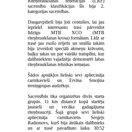
Riteņbraukšanas federācijas (LRF)
sacensību klasifikācijas šīs bija 2.
kategorijas sacensības.
Daugavpilieši bija ļoti centušies, lai jau
iepriekš interesanto trasi pārveidot
līdzīgu MTB XCO (MTB
riteņbraukšanas krosa) formātam. Līdz ar
trasē jau esošo reljefu un smilšu takām
bija izveidoti speciāli akmeņu krāvumi,
baļķu takas un pat vairāki tramplīni, kur
dalībniekiem vajadzēja demonstrēt labas
riteņbraukšanas tehnikas iemaņas.
Šādos apstākļos lieliski sevi apliecināja
carnikavieši un Ervīna Smoļina
treniņgrupas audzēkņi.
Sacensībās tika organizētas divās starta
grupās. 11 km distancē kopā startēja
jaunieši un vecāka gadagājuma
riteņbraucēji. Šajā grupā sevi lieliski
apliecināja carnikavietis Sergejs
Radionovs, kurš bija ātrākais dalībnieks
un ar trasē pavadītato laiku 30:52