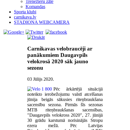
Trenežieru zāle
Komandas
Sporta klubi
carnikava.lv
STADIONA WEBCAMERA
Carnikavas velobraucēji ar
panākumiem Daugavpils
velokrosā 2020 sāk jauno
sezonu
03 Jūlijs 2020
.
Pēc ārkārtējā situācijā
noteikto ierobežojumu valstī atcelšanas
jūnija beigās sākusies riteņbraukšana
sacensību sezona. Pirmās šīs sezonas
MTB riteņbraukšanas sacensības,
"Daugavpils velokross 2020", 27. jūnijā
30 grādu karstumā norisinājās Stropu
ezera mežā. Pēc Latvijas