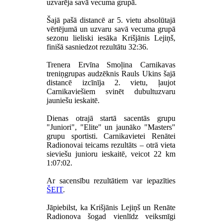
uzvarēja savā vecuma grupā.
Šajā pašā distancē ar 5. vietu absolūtajā
vērtējumā un uzvaru savā vecuma grupā
sezonu lieliski iesāka Krišjānis Lejiņš,
finišā sasniedzot rezultātu 32:36.
Trenera Ervīna Smoļina Carnikavas
treniņgrupas audzēknis Rauls Ukins šajā
distancē izcīnīja 2. vietu, ļaujot
Carnikaviešiem svinēt dubultuzvaru
jauniešu ieskaitē.
Dienas otrajā startā sacentās grupu
"Juniori", "Elite" un jaunāko "Masters"
grupu sportisti. Carnikavietei Renātei
Radionovai teicams rezultāts – otrā vieta
sieviešu junioru ieskaitē, veicot 22 km
1:07:02.
Ar sacensību rezultātiem var iepazīties
ŠEIT
.
Jāpiebilst, ka Krišjānis Lejiņš un Renāte
Radionova šogad vienlīdz veiksmīgi