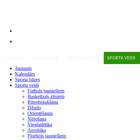
JAUNUMI
KALENDĀRS
SPORTA BĀZES
SPORTA VEIDI
Jaunumi
Kalendārs
Sporta bāzes
Sporta veidi
Futbols jauniešiem
Basketbols zēniem
Riteņbraukšana
Džudo
Orientēšanās
Nūjošana
Vieglatlētika
Aerobika
Florbols jauniešiem