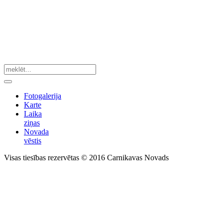
Fotogalerija
Karte
Laika
ziņas
Novada
vēstis
Visas tiesības rezervētas © 2016 Carnikavas Novads