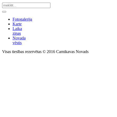
Fotogalerija
Karte
Laika
ziņas
Novada
vēstis
Visas tiesības rezervētas © 2016 Carnikavas Novads