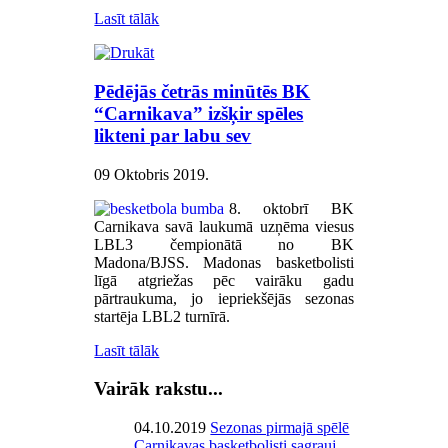
Lasīt tālāk
Pēdējās četrās minūtēs BK
“Carnikava” izšķir spēles
likteni par labu sev
09 Oktobris 2019
.
8. oktobrī BK
Carnikava savā laukumā uzņēma viesus
LBL3 čempionātā no BK
Madona/BJSS. Madonas basketbolisti
līgā atgriežas pēc vairāku gadu
pārtraukuma, jo iepriekšējās sezonas
startēja LBL2 turnīrā.
Lasīt tālāk
Vairāk rakstu...
04.10.2019
Sezonas pirmajā spēlē
Carnikavas basketbolisti sagrauj