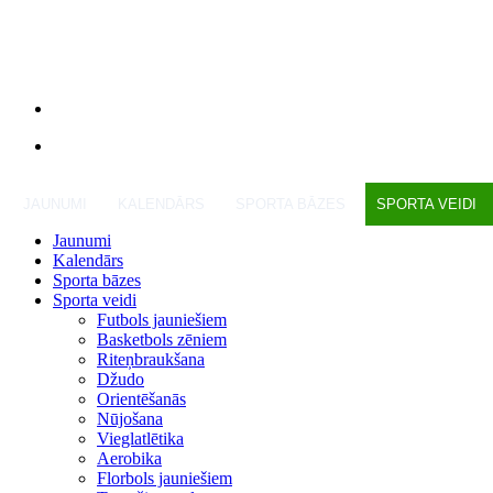
JAUNUMI
KALENDĀRS
SPORTA BĀZES
SPORTA VEIDI
Jaunumi
Kalendārs
Sporta bāzes
Sporta veidi
Futbols jauniešiem
Basketbols zēniem
Riteņbraukšana
Džudo
Orientēšanās
Nūjošana
Vieglatlētika
Aerobika
Florbols jauniešiem