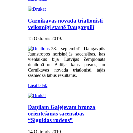
Carnikavas novada triatlonisti
veiksmīgi startē Daugavpilī
15 Oktobris 2019
.
28. septembrī Daugavpils
Jaunstropos norisinājās sacensības, kas
vienlaikus bija Latvijas čempionāts
duatlonā un Baltijas kausa posms, un
Carnikavas novada triatlonisti tajās
sasniedza labus rezultātus.
Lasīt tālāk
Daņilam Gaļejevam bronza
orientēšanās sacensībās
“Siguldas rudens”
14 Oktobris 2019
.