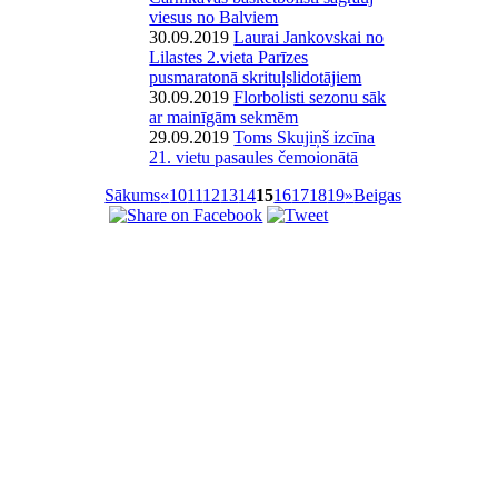
viesus no Balviem
30.09.2019
Laurai Jankovskai no
Lilastes 2.vieta Parīzes
pusmaratonā skrituļslidotājiem
30.09.2019
Florbolisti sezonu sāk
ar mainīgām sekmēm
29.09.2019
Toms Skujiņš izcīna
21. vietu pasaules čemoionātā
Sākums
«
10
11
12
13
14
15
16
17
18
19
»
Beigas