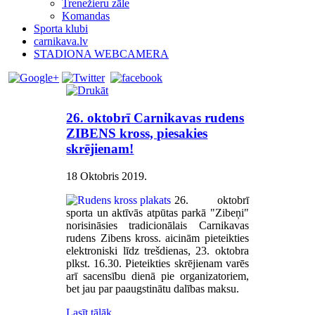
Trenežieru zāle
Komandas
Sporta klubi
carnikava.lv
STADIONA WEBCAMERA
26. oktobrī Carnikavas rudens
ZIBENS kross, piesakies
skrējienam!
18 Oktobris 2019
.
26. oktobrī
sporta un aktīvās atpūtas parkā "Zibeņi"
norisināsies tradicionālais Carnikavas
rudens Zibens kross. aicinām pieteikties
elektroniski līdz trešdienas, 23. oktobra
plkst. 16.30. Pieteikties skrējienam varēs
arī sacensību dienā pie organizatoriem,
bet jau par paaugstinātu dalības maksu.
Lasīt tālāk