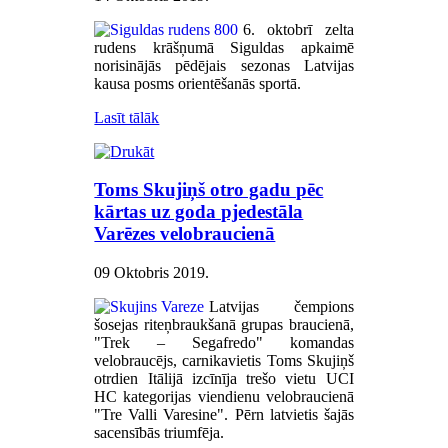
6. oktobrī zelta
rudens krāšņumā Siguldas apkaimē
norisinājās pēdējais sezonas Latvijas
kausa posms orientēšanās sportā.
Lasīt tālāk
Toms Skujiņš otro gadu pēc
kārtas uz goda pjedestāla
Varēzes velobraucienā
09 Oktobris 2019
.
Latvijas čempions
šosejas riteņbraukšanā grupas braucienā,
"Trek – Segafredo" komandas
velobraucējs, carnikavietis Toms Skujiņš
otrdien Itālijā izcīnīja trešo vietu UCI
HC kategorijas viendienu velobraucienā
"Tre Valli Varesine". Pērn latvietis šajās
sacensībās triumfēja.