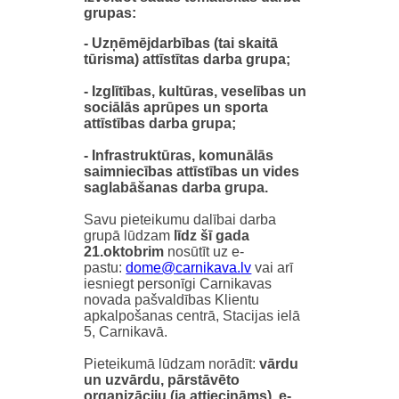
grupas:
- Uzņēmējdarbības (tai skaitā
tūrisma) attīstītas darba grupa;
- Izglītības, kultūras, veselības un
sociālās aprūpes un sporta
attīstības darba grupa;
- Infrastruktūras, komunālās
saimniecības attīstības un vides
saglabāšanas darba grupa.
Savu pieteikumu dalībai darba
grupā lūdzam
līdz šī gada
21.oktobrim
nosūtīt uz e-
pastu:
vai arī
iesniegt personīgi Carnikavas
novada pašvaldības Klientu
apkalpošanas centrā, Stacijas ielā
5, Carnikavā.
Pieteikumā lūdzam norādīt:
vārdu
un uzvārdu, pārstāvēto
organizāciju (ja attiecināms), e-