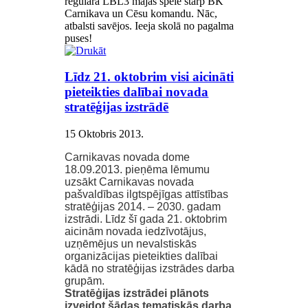
regulārā LBL3 mājas spēle starp BK
Carnikava un Cēsu komandu. Nāc,
atbalsti savējos. Ieeja skolā no pagalma
puses!
Līdz 21. oktobrim visi aicināti
pieteikties dalībai novada
stratēģijas izstrādē
15 Oktobris 2013
.
Carnikavas novada dome
18.09.2013. pieņēma lēmumu
uzsākt Carnikavas novada
pašvaldības ilgtspējīgas attīstības
stratēģijas 2014. – 2030. gadam
izstrādi. Līdz šī gada 21. oktobrim
aicinām novada iedzīvotājus,
uzņēmējus un nevalstiskās
organizācijas pieteikties dalībai
kādā no stratēģijas izstrādes darba
grupām.
Stratēģijas izstrādei plānots
izveidot šādas tematiskās darba