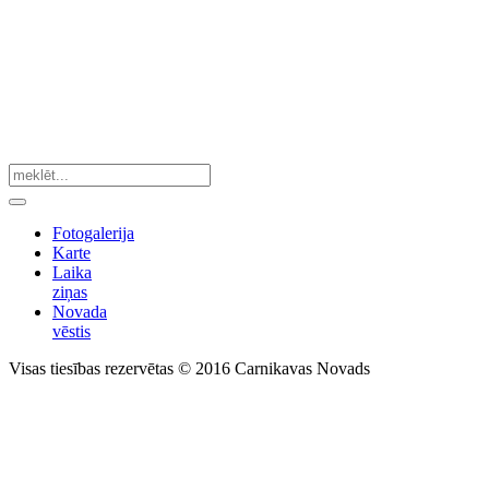
Fotogalerija
Karte
Laika
ziņas
Novada
vēstis
Visas tiesības rezervētas © 2016 Carnikavas Novads