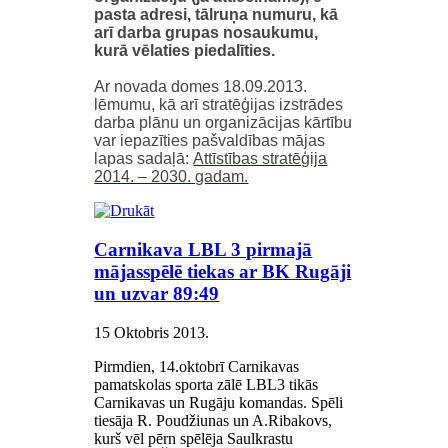
pasta adresi, tālruņa numuru, kā
arī darba grupas nosaukumu,
kurā vēlaties piedalīties.
Ar novada domes 18.09.2013.
lēmumu, kā arī stratēģijas izstrādes
darba plānu un organizācijas kārtību
var iepazīties pašvaldības mājas
lapas sadaļā:
Attīstības stratēģija
2014. – 2030. gadam.
Carnikava LBL 3 pirmajā
mājasspēlē tiekas ar BK Rugāji
un uzvar 89:49
15 Oktobris 2013
.
Pirmdien, 14.oktobrī Carnikavas
pamatskolas sporta zālē LBL3 tikās
Carnikavas un Rugāju komandas. Spēli
tiesāja R. Poudžiunas un A.Ribakovs,
kurš vēl pērn spēlēja Saulkrastu