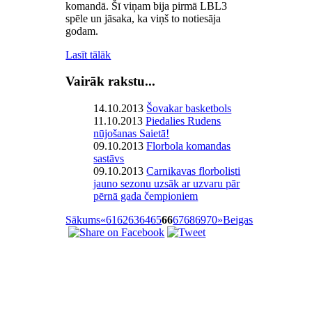
komandā. Šī viņam bija pirmā LBL3
spēle un jāsaka, ka viņš to notiesāja
godam.
Lasīt tālāk
Vairāk rakstu...
14.10.2013
Šovakar basketbols
11.10.2013
Piedalies Rudens
nūjošanas Saietā!
09.10.2013
Florbola komandas
sastāvs
09.10.2013
Carnikavas florbolisti
jauno sezonu uzsāk ar uzvaru pār
pērnā gada čempioniem
Sākums
«
61
62
63
64
65
66
67
68
69
70
»
Beigas