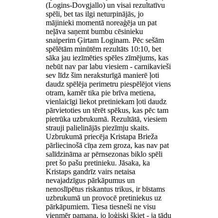
(Logins-Dovgjallo) un visai rezultatīvu
spēli, bet tas ilgi neturpinājās, jo
mājinieki momentā noreaģēja un pat
neļāva saņemt bumbu cēsinieku
snaiperim Ģirtam Loginam. Pēc sešām
spēlētām minūtēm rezultāts 10:10, bet
sāka jau iezīmēties spēles zīmējums, kas
nebūt nav par labu viesiem - carnikavieši
sev līdz šim neraksturīgā manierē ļoti
daudz spēlēja perimetru piespēlējot viens
otram, kamēr tika pie brīva metiena,
vienlaicīgi liekot pretiniekam ļoti daudz
pārvietoties un tērēt spēkus, kas pēc tam
pietrūka uzbrukumā. Rezultātā, viesiem
strauji palielinājās piezīmju skaits.
Uzbrukumā priecēja Kristapa Brieža
pārliecinošā cīņa zem groza, kas nav pat
salīdzināma ar pērnsezonas biklo spēli
pret šo pašu pretinieku. Jāsaka, ka
Kristaps gandrīz vairs netaisa
nevajadzīgus pārkāpumus un
nenoslīpētus riskantus trikus, ir bīstams
uzbrukumā un provocē pretiniekus uz
pārkāpumiem. Tiesa tiesneši ne visu
vienmēr pamana, jo loģiski šķiet - ja tādu