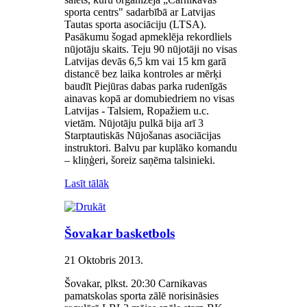
sporta centrs" sadarbībā ar Latvijas
Tautas sporta asociāciju (LTSA).
Pasākumu šogad apmeklēja rekordliels
nūjotāju skaits. Teju 90 nūjotāji no visas
Latvijas devās 6,5 km vai 15 km garā
distancē bez laika kontroles ar mērķi
baudīt Piejūras dabas parka rudenīgās
ainavas kopā ar domubiedriem no visas
Latvijas - Talsiem, Ropažiem u.c.
vietām. Nūjotāju pulkā bija arī 3
Starptautiskās Nūjošanas asociācijas
instruktori. Balvu par kuplāko komandu
– kliņģeri, šoreiz saņēma talsinieki.
Lasīt tālāk
Šovakar basketbols
21 Oktobris 2013
.
Šovakar, plkst. 20:30 Carnikavas
pamatskolas sporta zālē norisināsies