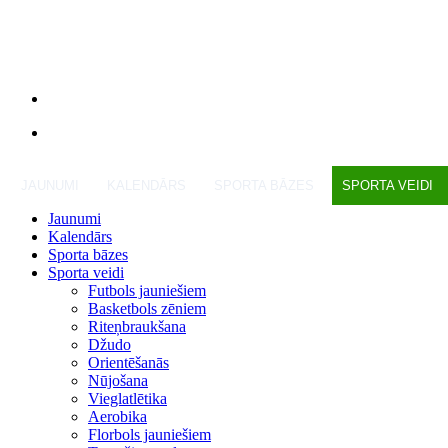
JAUNUMI
KALENDĀRS
SPORTA BĀZES
SPORTA VEIDI
Jaunumi
Kalendārs
Sporta bāzes
Sporta veidi
Futbols jauniešiem
Basketbols zēniem
Riteņbraukšana
Džudo
Orientēšanās
Nūjošana
Vieglatlētika
Aerobika
Florbols jauniešiem