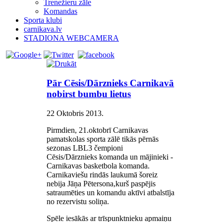
Trenežieru zāle
Komandas
Sporta klubi
carnikava.lv
STADIONA WEBCAMERA
Pār Cēsis/Dārznieks Carnikavā
nobirst bumbu lietus
22 Oktobris 2013
.
Pirmdien, 21.oktobrī Carnikavas
pamatskolas sporta zālē tikās pērnās
sezonas LBL3 čempioni
Cēsis/Dārznieks komanda un mājinieki -
Carnikavas basketbola komanda.
Carnikaviešu rindās laukumā šoreiz
nebija Jāņa Pētersona,kurš paspējis
satraumēties un komandu aktīvi atbalstīja
no rezervistu soliņa.
Spēle iesākās ar trīspunktnieku apmaiņu