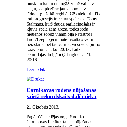
muskuļu kalnu nenogāž zemē vai nav
asiņu, tad piezīme jau laikam nav
jādod...gluži kā regbijā. Cēsinieku rindās
ļoti progresējis ir centra spēlētājs Toms
Stālmans, kurš daudz pārliecinošāks ir
kļuvis spēlē zem groza, toties soda
metienos šoreiz viņam bija katastrofa -
1no 7! septītajā minūtē rezultāts vēl ir
neizšķirts, bet tad carnikavieši veic pirmo
izrāvienu panākot 20:13. Līdz
ceturtdaļas beigām Ģ.Logins panāk
20:16.
Lasīt tālāk
Carnikavas rudens nūjošanas
saietā rekordskaits dalībnieku
21 Oktobris 2013
.
Pagājušās nedēļas nogalē notika
Carnikavas Piejūras tautas nūjošanas
saiets, kuru organizēja „Carnikavas