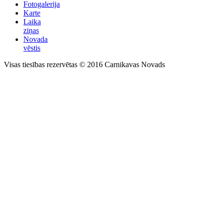
Fotogalerija
Karte
Laika
ziņas
Novada
vēstis
Visas tiesības rezervētas © 2016 Carnikavas Novads