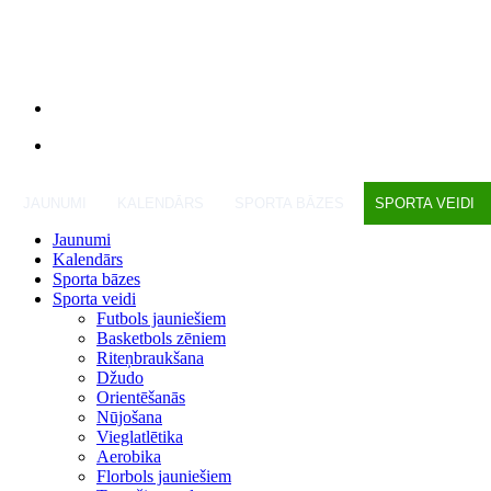
JAUNUMI
KALENDĀRS
SPORTA BĀZES
SPORTA VEIDI
Jaunumi
Kalendārs
Sporta bāzes
Sporta veidi
Futbols jauniešiem
Basketbols zēniem
Riteņbraukšana
Džudo
Orientēšanās
Nūjošana
Vieglatlētika
Aerobika
Florbols jauniešiem