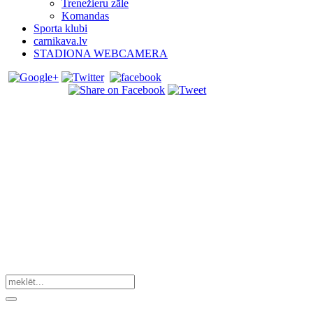
Trenežieru zāle
Komandas
Sporta klubi
carnikava.lv
STADIONA WEBCAMERA