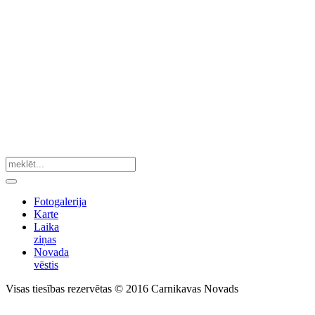
Fotogalerija
Karte
Laika
ziņas
Novada
vēstis
Visas tiesības rezervētas © 2016 Carnikavas Novads