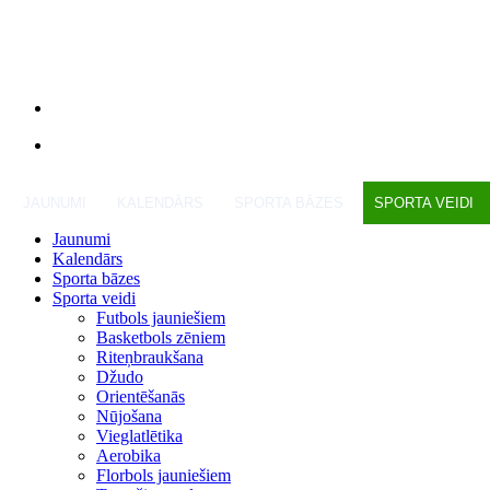
JAUNUMI
KALENDĀRS
SPORTA BĀZES
SPORTA VEIDI
Jaunumi
Kalendārs
Sporta bāzes
Sporta veidi
Futbols jauniešiem
Basketbols zēniem
Riteņbraukšana
Džudo
Orientēšanās
Nūjošana
Vieglatlētika
Aerobika
Florbols jauniešiem